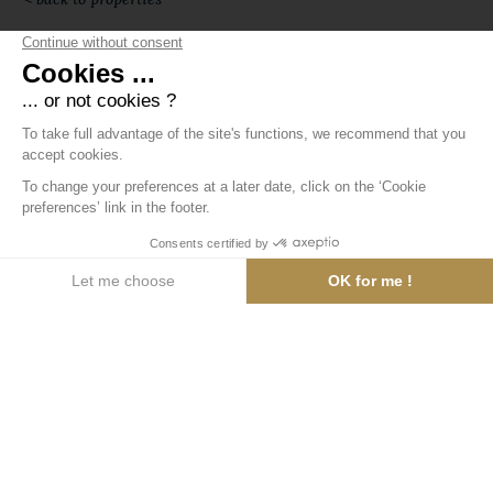
4
people
2
rooms
4
beds
1
bathroom
40 m²
Appartement
ARC 1950 Paradiski, Station situé à 2000 m
d'altitude avec un eneigement abondant
Appartement de standing de 40m2 classé **** d'une
capacité d'accueil de 4 personnes, situé dans la
résidence Le Refuge du Montagnard au 7 émé étage (
2 émé niveau à partir de la récéption). Balcon exposé
plein sud, vue station et montagne. Idéal pour
surveiller les enfants et les départs de cours de ski.
Beau salon, équipé d'une TV, d'un canapé
convertible (2 couchages) avec accès à un balcon
sud, coin repas pour 4, cuisine ouverte équipée