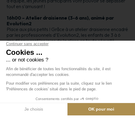
d’équipe, les jeunes participants vont pouvoir se dépasser
tout en s’amusant !
16h00 – Atelier draisienne (3-6 ans), animé par
Evolution2
Place aux plus petits ! Grâce à un atelier draisienne encadré
par les professionnels d’Evolution2, les enfants de 3 à 6
ans découvrent les joies de la glisse en toute sécurité.
L’occasion parfaite pour apprendre l’équilibre tout en
s’amusant.
19h45 – Départ de la course adulte
Les grands entrent en scène ! Une course ouverte à tous
les adultes, dans une ambiance conviviale et sportive. Un
défi à relever seul, entre amis ou en famille !
Le tout dans une ambiance festive avec DJ, organisé par le
Wood Bear Café et La Vache Rouge !
Pour les inscriptions :
Enfants : directement au bureau d’Evolution2
Adultes : sur place à partir de 18h