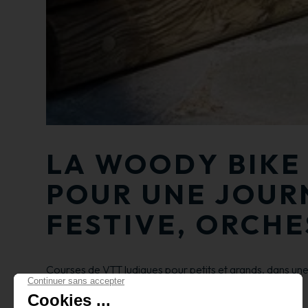
LA WOODY BIKE 
POUR UNE JOUR
FESTIVE, ORCHE
Courses de VTT ludiques pour petits et grands, dans un
Programme de la journée :