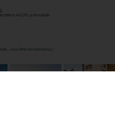
 2
 Décathlon AG2R La Mondiale
ds… vous êtes les bienvenus !