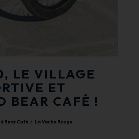
, LE VILLAGE
RTIVE ET
 BEAR CAFÉ !
d Bear Café
et
La Vache Rouge
.