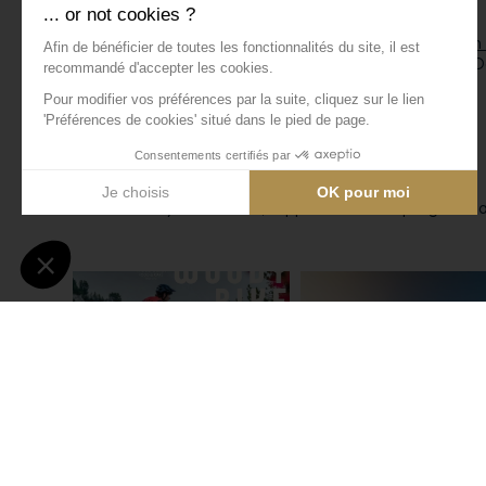
14h :
Parcours enfants 7-11 ans
16h :
Atelier draisienne pour les 3-6 ans, avec
Evolution
18h - 19h :
Séance de dédicaces avec les cyclistes de
19h45
: Départ de la course adulte
Inscriptions :
Enfants : directement au bureau d’Evolution 2
Adultes : sur place à partir de 18h
Que vous soyez coureurs, supporters ou simple gourman