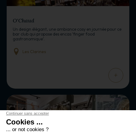
BAR/RESTAURANT
O'Chaud
Un design élégant, une ambiance cosy en journée pour ce
bar club qui propose des encas ‘finger food
gastronomique’.
Les Clarines
+