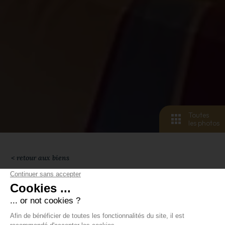
Toutes
les photos
< retour aux biens
4
pers.
2
pièces
2
lits
1
salle de bain
39 m²