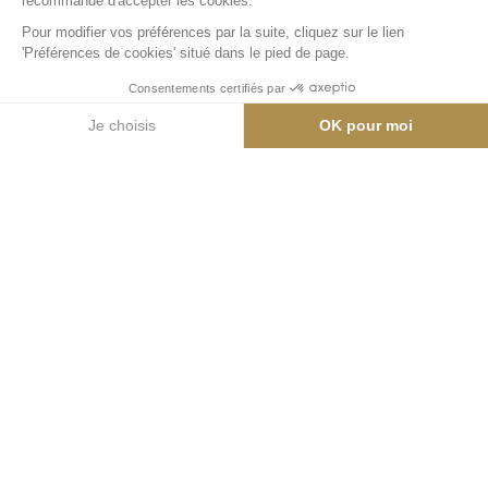
Appartement
Appartement de luxe de 39m2, en duplex, d'une
capacité d'accueil de 4 personnes, situé dans la
résidence Refuge du Montagnard.
Beau salon avec cheminée et équipé d'une télévision,
d'un canapé convertible (2 couchages) avec accès à
un balcon, coin repas pour 4, cuisine ouverte équipée
(frigo, four micro-onde, plaque de cuisson, lave-
vaisselle...), 1 chambre double, 1 salle de bain et WC
séparé.
Linge de maison fourni.
WIFI disponible dans tout l'appartement.
Appartement non-fumeur.
Animaux non-admis.
Emplacement