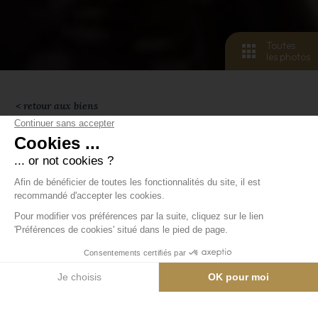
Toutes
les photos
< retour aux biens
6
pers.
3
pièces
3
lits
2
salle de bain
67 m²
Appartement
Notre bel appartement de 67m2 est situé au
quatrième étage de la résidence Manoir Savoie.
Il fait face à la station dans une direction Est/Sud-Est
et profite du soleil tous les matins, est très calme en