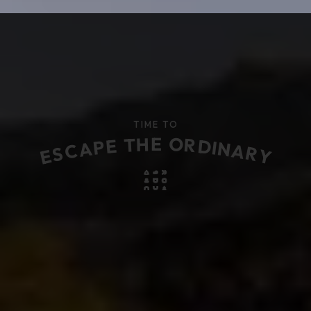
TIME TO
H
E
O
T
R
E
D
P
I
N
A
A
C
R
S
Y
E